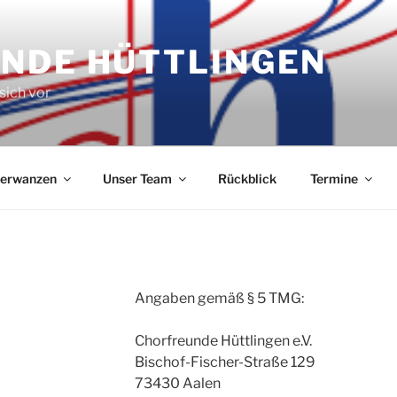
NDE HÜTTLINGEN
sich vor
terwanzen
Unser Team
Rückblick
Termine
Angaben gemäß § 5 TMG:
Chorfreunde Hüttlingen e.V.
Bischof-Fischer-Straße 129
73430 Aalen